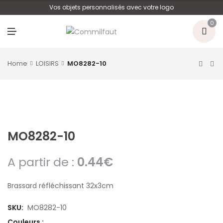
U
Vos objets personnalisés avec votre logo
0
M
E
N
U
Home
LOISIRS
MO8282-10
MO8282-10
A partir de :
0.44
€
Brassard réfléchissant 32x3cm
SKU:
MO8282-10
Couleurs :