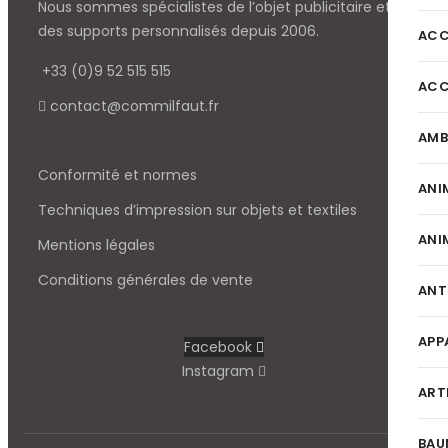
Nous sommes spécialistes de l’objet
publicitaire et
des supports personnalisés depuis 2006.
ACC
+33 (0)9 52 515 515
ACC
contact@commilfaut.fr
AMB
Conformité et normes
ANI
Techniques d’impression sur objets et textiles
ANI
Mentions légales
Conditions générales de vente
ANT
APP
Facebook
Instagram
ART
BAU