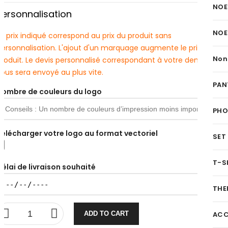
NOE
Personnalisation
NOE
e prix indiqué correspond au prix du produit sans
personnalisation. L'ajout d'un marquage augmente le prix du
Non
produit. Le devis personnalisé correspondant à votre demande
ous sera envoyé au plus vite.
PAN
Nombre de couleurs du logo
PH
Télécharger votre logo au format vectoriel
SET
T-S
Délai de livraison souhaité
THE
ADD TO CART
ACC