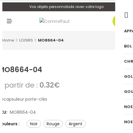
U
Vos objets personnalisés avec votre logo
0
M
E
N
APP
U
Home
LOISIRS
MO8664-04
BOL
CHR
MO8664-04
GOL
A partir de :
0.32
€
GO
Décapsuleur porte-clés
NOE
SKU:
MO8664-04
NOE
Couleurs :
noir
rouge
argent