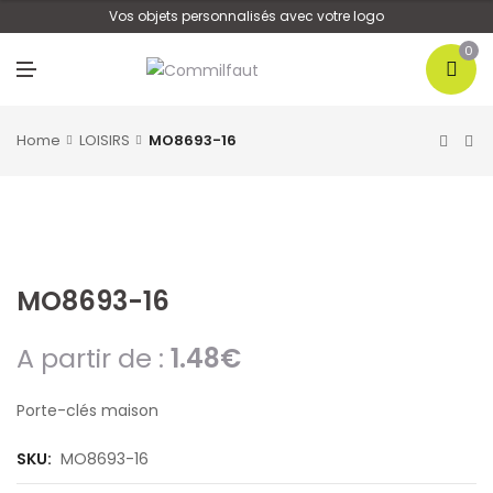
U
Vos objets personnalisés avec votre logo
0
M
E
N
U
Home
LOISIRS
MO8693-16
MO8693-16
A partir de :
1.48
€
Porte-clés maison
SKU:
MO8693-16