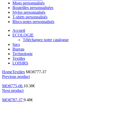
Mugs personnalisés
Bouteilles personnalisées
Stylos personnalisés
T-shirts personnalisés
Blocs-notes personnalisés
Accueil
ECOLOGIE
Téléchargez notre catalogue
Sacs
Bureau
Technologie
Textiles
LOISIRS
Home
Textiles
MO8777-37
Previous product
MO8775-06
10.38
€
Next product
MO8787-37
9.48
€