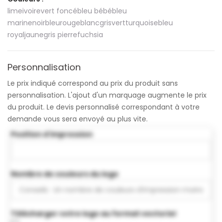
lime
ivoire
vert foncé
bleu bébé
bleu
marine
noir
bleu
rouge
blanc
gris
vert
turquoise
bleu
royal
jaune
gris pierre
fuchsia
Personnalisation
Le prix indiqué correspond au prix du produit sans
personnalisation. L'ajout d'un marquage augmente le prix
du produit. Le devis personnalisé correspondant à votre
demande vous sera envoyé au plus vite.
Position d'impression
Nombre de couleurs du logo
Télécharger votre logo au format vectoriel