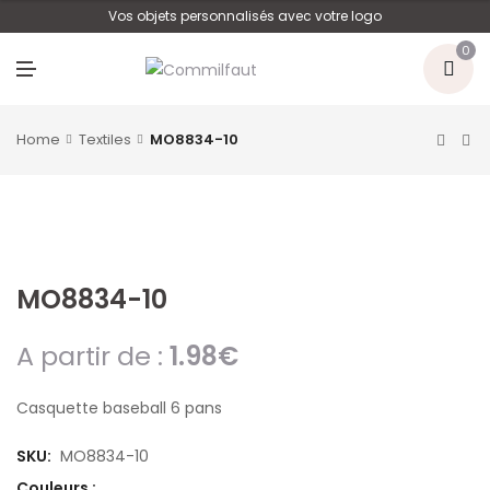
U
Vos objets personnalisés avec votre logo
0
M
E
N
U
Home
Textiles
MO8834-10
MO8834-10
A partir de :
1.98
€
Casquette baseball 6 pans
SKU:
MO8834-10
Couleurs :