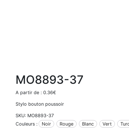
MO8893-37
A partir de :
0.36
€
Stylo bouton poussoir
SKU:
MO8893-37
Couleurs :
noir
rouge
blanc
vert
tu