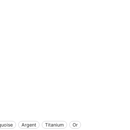
rquoise
argent
titanium
or