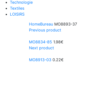
Technologie
Textiles
LOISIRS
Home
Bureau
MO8893-37
Previous product
MO8834-85
1.98
€
Next product
MO8913-03
0.22
€