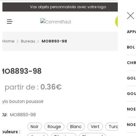
U
Vos objets personnalisés avec votre logo
0
M
E
N
APP
U
Home
Bureau
MO8893-98
BOL
CHR
MO8893-98
GOL
A partir de :
0.36
€
GO
Stylo bouton poussoir
NOE
SKU:
MO8893-98
NOE
noir
rouge
blanc
vert
turquoise
Couleurs :