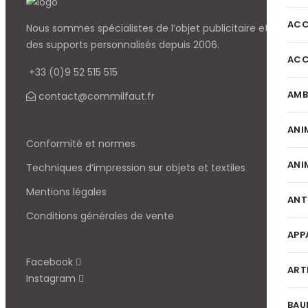
ACC
Nous sommes spécialistes de l’objet
publicitaire et
des supports personnalisés depuis 2006.
ACC
+33 (0)9 52 515 515
AMB
contact@commilfaut.fr
ANI
Conformité et normes
ANI
Techniques d’impression sur objets et textiles
Mentions légales
ANT
Conditions générales de vente
APP
Facebook
ART
Instagram
BAU