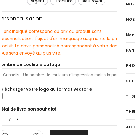
argent
titanium
bleu royal
NOE
Personnalisation
NOE
e prix indiqué correspond au prix du produit sans
Non
personnalisation. L'ajout d'un marquage augmente le prix du
produit. Le devis personnalisé correspondant à votre demande
PAN
ous sera envoyé au plus vite.
Nombre de couleurs du logo
PH
SET
Télécharger votre logo au format vectoriel
T-S
Délai de livraison souhaité
THE
ACC