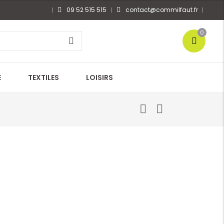
09 52 515 515
contact@commilfaut.fr
0
E
TEXTILES
LOISIRS