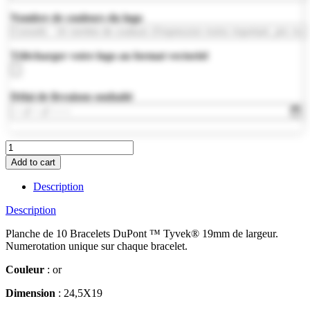
Nombre de couleurs du logo
Télécharger votre logo au format vectoriel
Délai de livraison souhaité
MO8942-
98
Add to cart
quantity
Description
Description
Planche de 10 Bracelets DuPont ™ Tyvek® 19mm de largeur.
Numerotation unique sur chaque bracelet.
Couleur
: or
Dimension
: 24,5X19