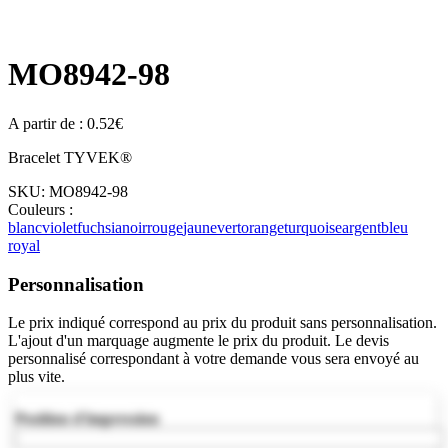
MO8942-98
A partir de :
0.52
€
Bracelet TYVEK®
SKU:
MO8942-98
Couleurs :
blanc
violet
fuchsia
noir
rouge
jaune
vert
orange
turquoise
argent
bleu
royal
Personnalisation
Le prix indiqué correspond au prix du produit sans personnalisation.
L'ajout d'un marquage augmente le prix du produit. Le devis
personnalisé correspondant à votre demande vous sera envoyé au
plus vite.
Position d'impression