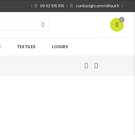
09 52 515 515
contact@commilfaut.fr
0
E
TEXTILES
LOISIRS