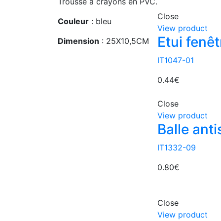
Trousse à crayons en PVC.
Close
Couleur
: bleu
View product
Etui fenê
Dimension
: 25X10,5CM
IT1047-01
0.44
€
Close
View product
Balle anti
IT1332-09
0.80
€
Close
View product