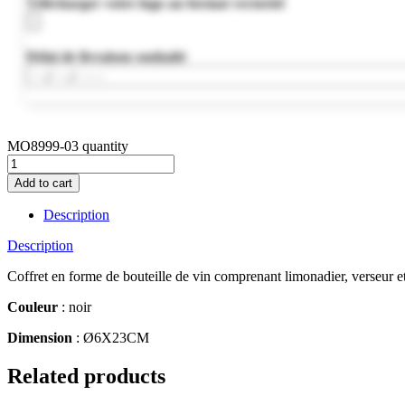
Télécharger votre logo au format vectoriel
Délai de livraison souhaité
MO8999-03 quantity
Add to cart
Description
Description
Coffret en forme de bouteille de vin comprenant limonadier, verseur et 
Couleur
: noir
Dimension
: Ø6X23CM
Related products