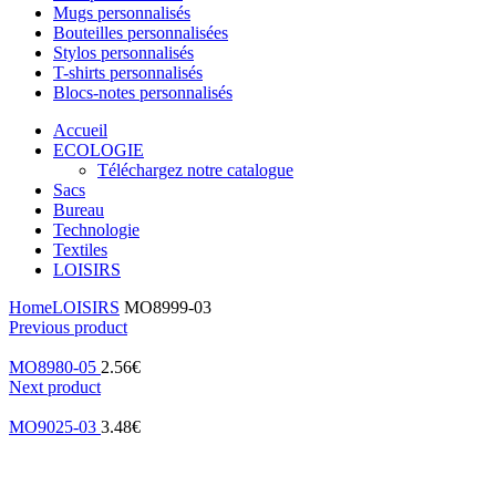
Mugs personnalisés
Bouteilles personnalisées
Stylos personnalisés
T-shirts personnalisés
Blocs-notes personnalisés
Accueil
ECOLOGIE
Téléchargez notre catalogue
Sacs
Bureau
Technologie
Textiles
LOISIRS
Home
LOISIRS
MO8999-03
Previous product
MO8980-05
2.56
€
Next product
MO9025-03
3.48
€