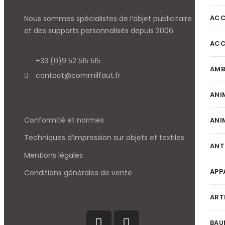
ACC
Nous sommes spécialistes de l’objet
publicitaire
et des supports personnalisés depuis 2006.
ACC
+33 (0)9 52 515 515
AMB
contact@commilfaut.fr
ANI
Conformité et normes
ANI
Techniques d’impression sur objets et textiles
ANT
Mentions légales
APP
Conditions générales de vente
ART
BAU