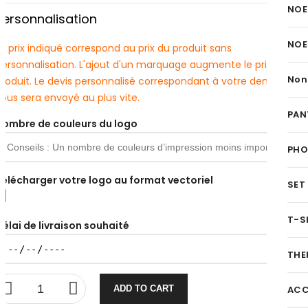
NOE
Personnalisation
NOE
e prix indiqué correspond au prix du produit sans
personnalisation. L'ajout d'un marquage augmente le prix du
Non
produit. Le devis personnalisé correspondant à votre demande
ous sera envoyé au plus vite.
PAN
Nombre de couleurs du logo
PH
Télécharger votre logo au format vectoriel
SET
T-S
Délai de livraison souhaité
THE
ADD TO CART
ACC