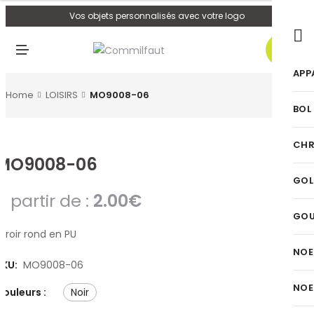
U
Vos objets personnalisés avec votre logo
0
M
E
N
APP
U
Home
LOISIRS
MO9008-06
BOL
CHR
MO9008-06
GOL
A partir de :
2.00
€
GO
iroir rond en PU
NOE
SKU:
MO9008-06
NOE
Couleurs :
noir