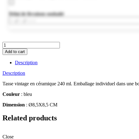
Délai de livraison souhaité
MO9243-
04
Add to cart
quantity
Description
Description
Tasse vintage en céramique 240 ml. Emballage individuel dans une boîte
Couleur
: bleu
Dimension
: Ø8,5X8,5 CM
Related products
Close