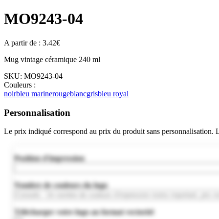
MO9243-04
A partir de :
3.42
€
Mug vintage céramique 240 ml
SKU:
MO9243-04
Couleurs :
noir
bleu marine
rouge
blanc
gris
bleu royal
Personnalisation
Le prix indiqué correspond au prix du produit sans personnalisation.
Position d'impression
Nombre de couleurs du logo
Télécharger votre logo au format vectoriel