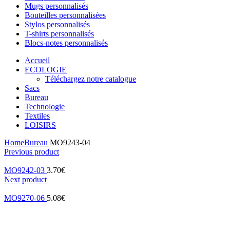
Mugs personnalisés
Bouteilles personnalisées
Stylos personnalisés
T-shirts personnalisés
Blocs-notes personnalisés
Accueil
ECOLOGIE
Téléchargez notre catalogue
Sacs
Bureau
Technologie
Textiles
LOISIRS
Home
Bureau
MO9243-04
Previous product
MO9242-03
3.70
€
Next product
MO9270-06
5.08
€