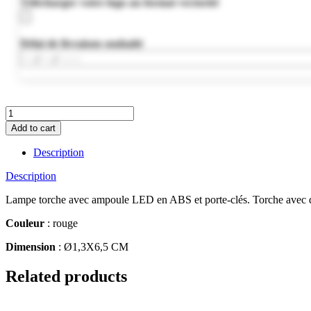
Télécharger votre logo au format vectoriel
Délai de livraison souhaité
MO9469-
05
Add to cart
quantity
Description
Description
Lampe torche avec ampoule LED en ABS et porte-clés. Torche avec dra
Couleur
: rouge
Dimension
: Ø1,3X6,5 CM
Related products