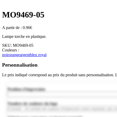
MO9469-05
A partir de :
0.96
€
Lampe torche en plastique.
SKU:
MO9469-05
Couleurs :
noir
orange
argent
bleu royal
Personnalisation
Le prix indiqué correspond au prix du produit sans personnalisation.
Position d'impression
Nombre de couleurs du logo