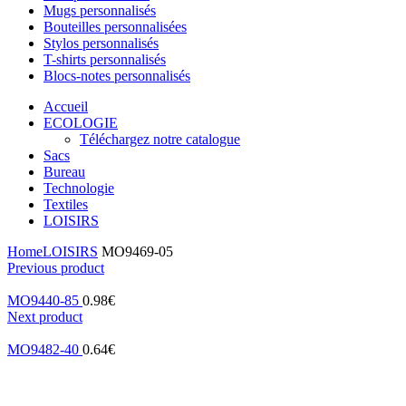
Mugs personnalisés
Bouteilles personnalisées
Stylos personnalisés
T-shirts personnalisés
Blocs-notes personnalisés
Accueil
ECOLOGIE
Téléchargez notre catalogue
Sacs
Bureau
Technologie
Textiles
LOISIRS
Home
LOISIRS
MO9469-05
Previous product
MO9440-85
0.98
€
Next product
MO9482-40
0.64
€