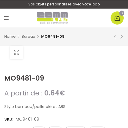
U
Vos objets personnalisés avec votre logo
0
M
E
N
U
Home
Bureau
MO9481-09
MO9481-09
A partir de :
0.64
€
Stylo bambou/paille blé et ABS
SKU:
MO9481-09