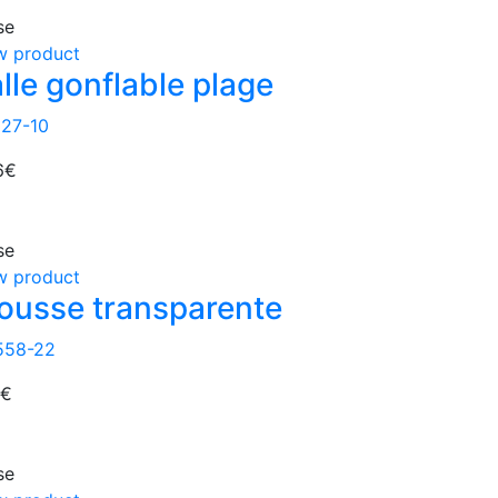
se
w product
lle gonflable plage
627-10
6
€
se
w product
ousse transparente
558-22
€
se