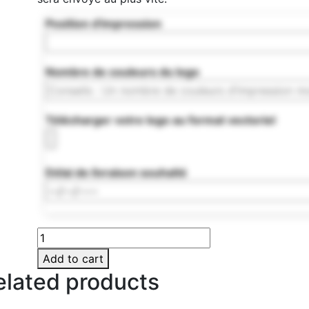
Position d'impression
Nombre de couleurs du logo
Télécharger votre logo au format vectoriel
Délai de livraison souhaité
MO9532-
13
Add to cart
quantity
elated products