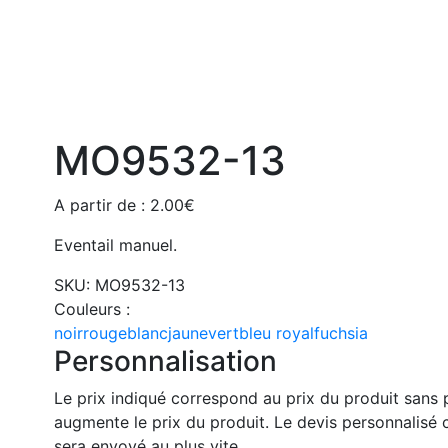
MO9532-13
A partir de :
2.00
€
Eventail manuel.
SKU:
MO9532-13
Couleurs :
noir
rouge
blanc
jaune
vert
bleu royal
fuchsia
Personnalisation
Le prix indiqué correspond au prix du produit sans 
augmente le prix du produit. Le devis personnalis
sera envoyé au plus vite.