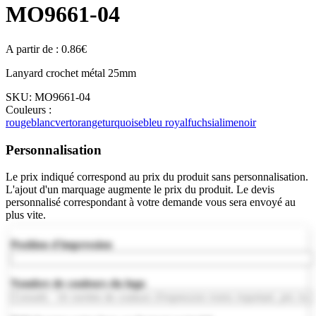
MO9661-04
A partir de :
0.86
€
Lanyard crochet métal 25mm
SKU:
MO9661-04
Couleurs :
rouge
blanc
vert
orange
turquoise
bleu royal
fuchsia
lime
noir
Personnalisation
Le prix indiqué correspond au prix du produit sans personnalisation.
L'ajout d'un marquage augmente le prix du produit. Le devis
personnalisé correspondant à votre demande vous sera envoyé au
plus vite.
Position d'impression
Nombre de couleurs du logo