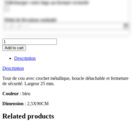
Télécharger votre logo au format vectoriel
Délai de livraison souhaité
MO9661-
04
Add to cart
quantity
Description
Description
Tour de cou avec crochet métallique, boucle détachable et fermeture
de sécurité. Largeur 25 mm.
Couleur
: bleu
Dimension
: 2,5X90CM
Related products