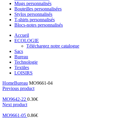
Mugs personnalisés
Bouteilles personnalisées
Stylos personnalisés
T-shirts personnalisés
Blocs-notes personnalisés
Accueil
ECOLOGIE
Téléchargez notre catalogue
Sacs
Bureau
Technologie
Textiles
LOISIRS
Home
Bureau
MO9661-04
Previous product
MO9642-22
0.30
€
Next product
MO9661-05
0.86
€