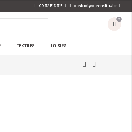
09 52 515 515
contact@commilfaut.fr
0
E
TEXTILES
LOISIRS