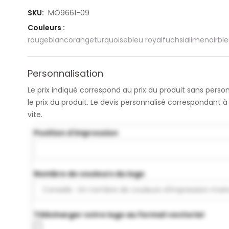
SKU:
MO9661-09
Couleurs :
rouge
blanc
orange
turquoise
bleu royal
fuchsia
lime
noir
bl
Personnalisation
Le prix indiqué correspond au prix du produit sans pers
le prix du produit. Le devis personnalisé correspondant
vite.
Position d'impression
Nombre de couleurs du logo
Télécharger votre logo au format vectoriel