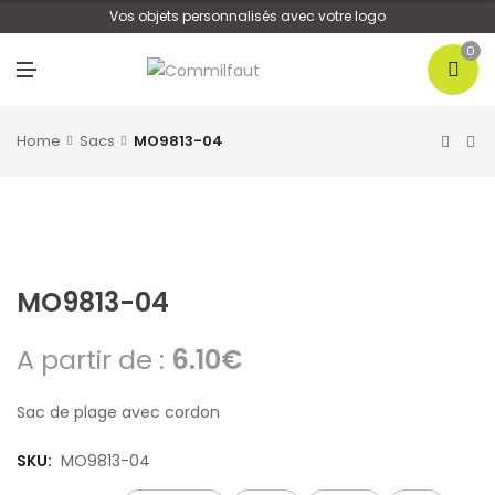
U
Vos objets personnalisés avec votre logo
0
M
E
N
U
Home
Sacs
MO9813-04
MO9813-04
A partir de :
6.10
€
Sac de plage avec cordon
SKU:
MO9813-04