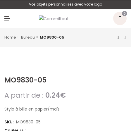
U
Vos objets personnalisés avec votre logo
0
M
E
N
U
Home
Bureau
MO9830-05
MO9830-05
A partir de :
0.24
€
Stylo à bille en papier/maïs
SKU:
MO9830-05
Couleurs :