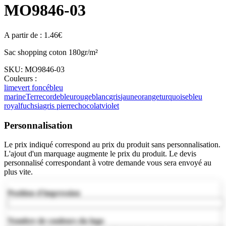
MO9846-03
A partir de :
1.46
€
Sac shopping coton 180gr/m²
SKU:
MO9846-03
Couleurs :
lime
vert foncé
bleu
marine
Terre
corde
bleu
rouge
blanc
gris
jaune
orange
turquoise
bleu
royal
fuchsia
gris pierre
chocolat
violet
Personnalisation
Le prix indiqué correspond au prix du produit sans personnalisation.
L'ajout d'un marquage augmente le prix du produit. Le devis
personnalisé correspondant à votre demande vous sera envoyé au
plus vite.
Position d'impression
Nombre de couleurs du logo