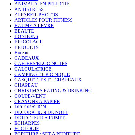
ANIMAUX EN PELUCHE
ANTISTRESS
APPAREIL PHOTOS
ARTICLES POUR FITNESS
BAUME A LEVRE
BEAUTE
BONBONS
BRICOLAGE
BRIQUETS
Bureau
CADEAUX
CAHIERS/BLOC-NOTES
CALCULATRICE
CAMPING ET PIC-NIQUE
CASQUETTES ET CHAPEAUX
CHAPEAU
CHRISTMAS EATING & DRINKING
COUPE-VENT
CRAYONS A PAPIER
DECORATION
DECORATION DE NOËL
DETECTEUR A FUMEE
ECHARPES
ECOLOGIE
ECRITURE / SET A PEINTURE