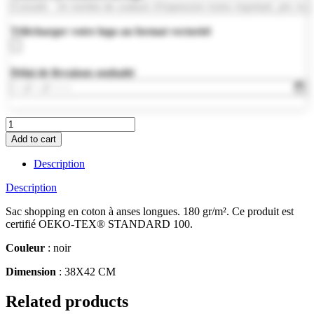
Télécharger votre logo au format vectoriel
Délai de livraison souhaité
MO9846-
03
Add to cart
quantity
Description
Description
Sac shopping en coton à anses longues. 180 gr/m². Ce produit est
certifié OEKO-TEX® STANDARD 100.
Couleur
: noir
Dimension
: 38X42 CM
Related products