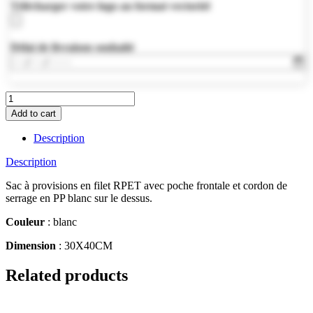
Télécharger votre logo au format vectoriel
Délai de livraison souhaité
MO9880-
06
Add to cart
quantity
Description
Description
Sac à provisions en filet RPET avec poche frontale et cordon de
serrage en PP blanc sur le dessus.
Couleur
: blanc
Dimension
: 30X40CM
Related products