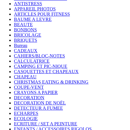
ANTISTRESS
APPAREIL PHOTOS
ARTICLES POUR FITNESS
BAUME A LEVRE
BEAUTE
BONBONS
BRICOLAGE
BRIQUETS
Bureau
CADEAUX
CAHIERS/BLOC-NOTES
CALCULATRICE
CAMPING ET PIC-NIQUE
CASQUETTES ET CHAPEAUX
CHAPEAU
CHRISTMAS EATING & DRINKING
COUPE-VENT
CRAYONS A PAPIER
DECORATION
DECORATION DE NOËL
DETECTEUR A FUMEE
ECHARPES
ECOLOGIE
ECRITURE / SET A PEINTURE
ENFANTS / ACCESSOIRES RIGOLOS