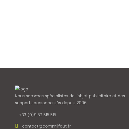
Nous sommes spécialistes de l’objet
publicitaire et des
supports personnalisés depuis 2006.
+33 (0)9 52 515 515
contact@commilfaut.fr