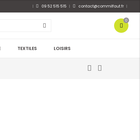
09 52 515 515
contact@commilfaut.fr
0
E
TEXTILES
LOISIRS