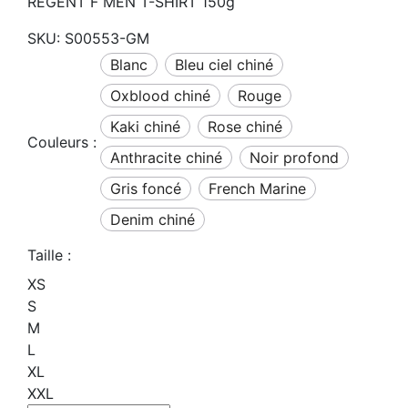
REGENT F MEN T-SHIRT 150g
SKU:
S00553-GM
Blanc
bleu ciel chiné
oxblood chiné
Rouge
kaki chiné
rose chiné
Couleurs :
anthracite chiné
noir profond
gris foncé
French Marine
denim chiné
Taille :
XS
S
M
L
XL
XXL