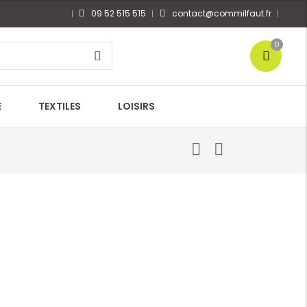
09 52 515 515
contact@commilfaut.fr
0
E
TEXTILES
LOISIRS