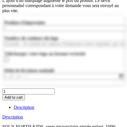
L'ajout d'un marquage augmente le prix du produit. Le devis
personnalisé correspondant à votre demande vous sera envoyé au
plus vite.
Position d'impression
Nombre de couleurs du logo
Télécharger votre logo au format vectoriel
Délai de livraison souhaité
S00589-
NY
Add to cart
quantity
Description
Description
SOL'S NORTH KIDS, veste micropolaire zippée enfant, 100%