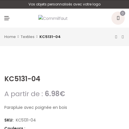
U
Vos objets personnalisés avec votre logo
0
M
E
N
U
Home
Textiles
KC5131-04
KC5131-04
A partir de :
6.98
€
Parapluie avec poignée en bois
SKU:
KC5131-04
Couleurs :