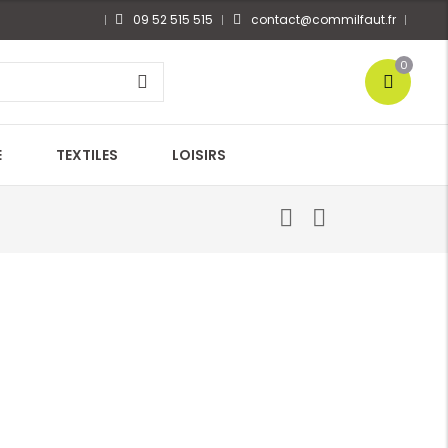
09 52 515 515
contact@commilfaut.fr
0
E
TEXTILES
LOISIRS