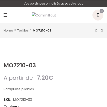
U
Vos objets personnalisés avec votre logo
0
M
E
N
U
Home
Textiles
MO7210-03
MO7210-03
A partir de :
7.20
€
Parapluies pliables
SKU:
MO7210-03
Couleurs :