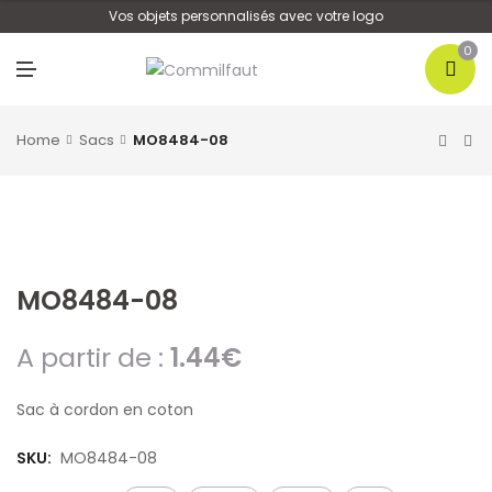
U
Vos objets personnalisés avec votre logo
0
M
E
N
U
Home
Sacs
MO8484-08
MO8484-08
A partir de :
1.44
€
Sac à cordon en coton
SKU:
MO8484-08