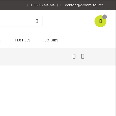
09 52 515 515
contact@commilfaut.fr
0
E
TEXTILES
LOISIRS