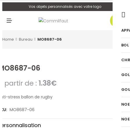
U
Vos objets personnalisés avec votre logo
0
M
E
N
APP
U
Home
Bureau
MO8687-06
BOL
CHR
MO8687-06
GOL
A partir de :
1.38
€
GO
nti-stress ballon de rugby
NOE
SKU:
MO8687-06
NOE
Personnalisation