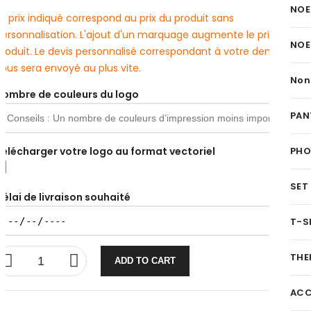
NOE
e prix indiqué correspond au prix du produit sans
personnalisation. L'ajout d'un marquage augmente le prix du
NOE
produit. Le devis personnalisé correspondant à votre demande
ous sera envoyé au plus vite.
Non
Nombre de couleurs du logo
PAN
Télécharger votre logo au format vectoriel
PH
SET
Délai de livraison souhaité
T-S
THE
ADD TO CART
ACC