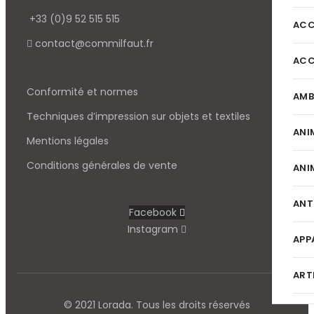
+33 (0)9 52 515 515
ACC
contact@commilfaut.fr
ACC
Conformité et normes
AMB
Techniques d’impression sur objets et textiles
ANI
Mentions légales
Conditions générales de vente
ANI
ANT
Facebook
Instagram
APP
ART
© 2021 Lorada. Tous les droits réservés
BAU