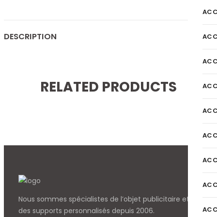
ACC
DESCRIPTION
ACC
ACC
RELATED PRODUCTS
ACC
ACC
ACC
ACC
ACC
Nous sommes spécialistes de l’objet
publicitaire et
ACC
des supports personnalisés depuis 2006.