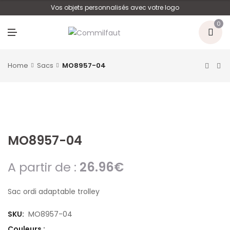
U
Vos objets personnalisés avec votre logo
0
M
E
N
U
Home
Sacs
MO8957-04
MO8957-04
A partir de :
26.96
€
Sac ordi adaptable trolley
SKU:
MO8957-04
Couleurs :