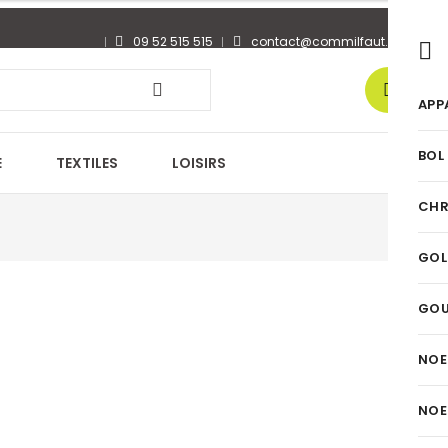
09 52 515 515
contact@commilfaut.fr
0
APP
BOL
E
TEXTILES
LOISIRS
CHR
GOL
GO
NOE
NOE