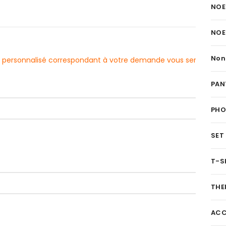
NOE
NOE
Non
evis personnalisé correspondant à votre demande vous sera
PAN
PH
SET
T-S
THE
ACC