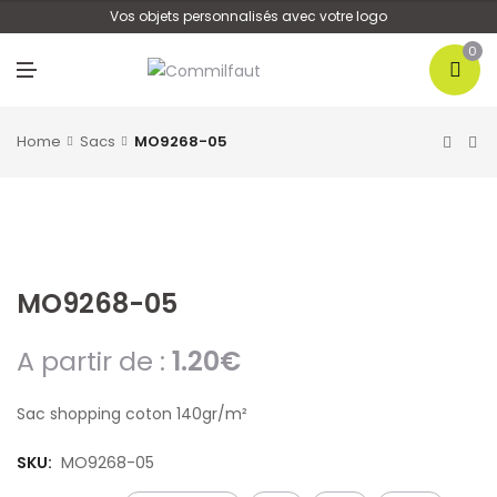
U
Vos objets personnalisés avec votre logo
0
M
E
N
U
Home
Sacs
MO9268-05
MO9268-05
A partir de :
1.20
€
Sac shopping coton 140gr/m²
SKU:
MO9268-05