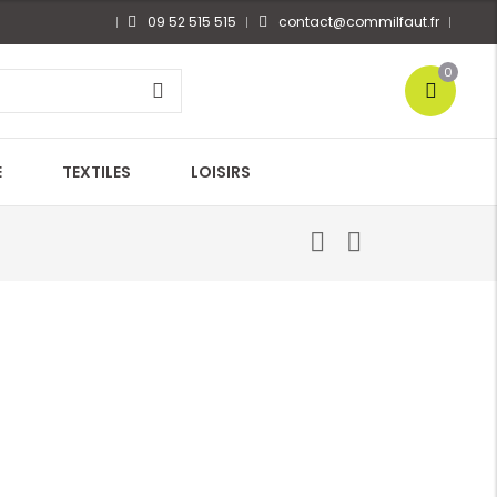
09 52 515 515
contact@commilfaut.fr
0
E
TEXTILES
LOISIRS