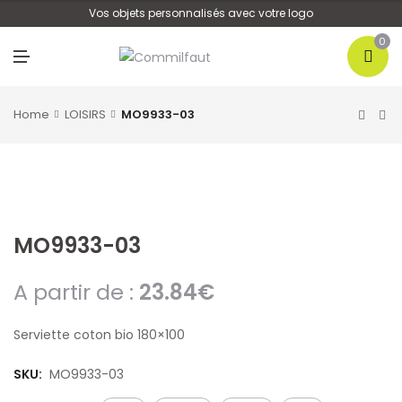
U
Vos objets personnalisés avec votre logo
0
M
E
N
U
Home
LOISIRS
MO9933-03
MO9933-03
A partir de :
23.84
€
Serviette coton bio 180×100
SKU:
MO9933-03