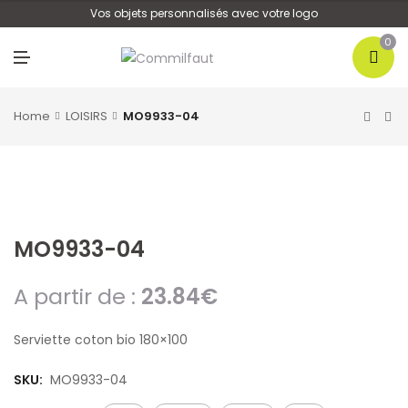
U
Vos objets personnalisés avec votre logo
0
M
E
N
U
Home
LOISIRS
MO9933-04
MO9933-04
A partir de :
23.84
€
Serviette coton bio 180×100
SKU:
MO9933-04