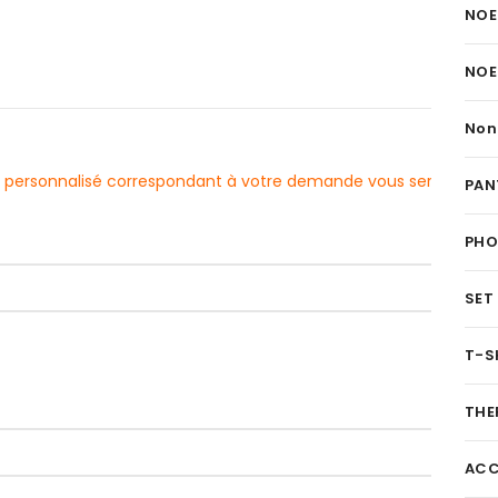
NOE
NOE
Non
evis personnalisé correspondant à votre demande vous sera
PAN
PH
SET
T-S
THE
ACC