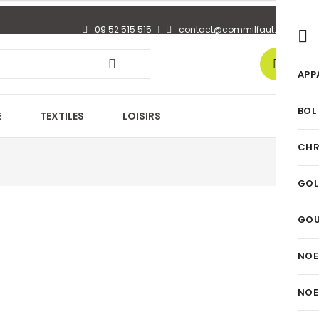
09 52 515 515
contact@commilfaut.fr
0
APP
BOL
E
TEXTILES
LOISIRS
CHR
GOL
GO
NOE
NOE