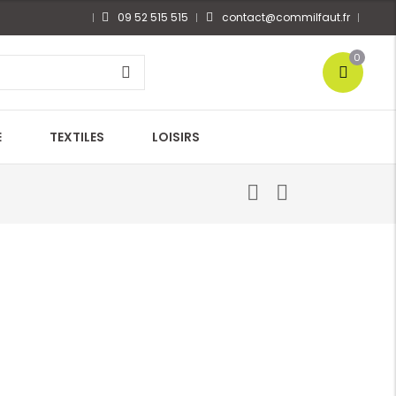
09 52 515 515
contact@commilfaut.fr
0
E
TEXTILES
LOISIRS