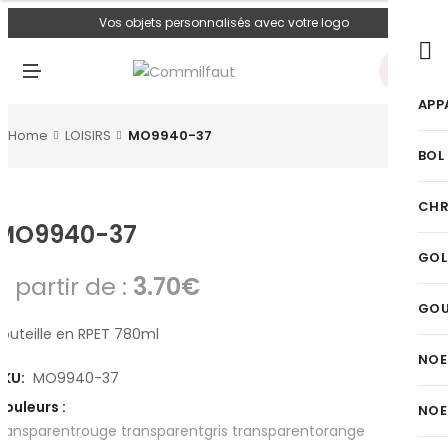
U
Vos objets personnalisés avec votre logo
0
M
E
N
APP
U
Home
LOISIRS
MO9940-37
BOL
CHR
MO9940-37
GOL
A partir de :
3.70
€
GO
Bouteille en RPET 780ml
NOE
SKU:
MO9940-37
Couleurs :
NOE
transparent
rouge transparent
gris transparent
orange