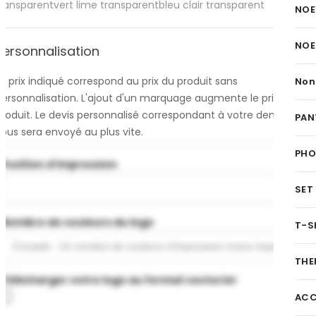
transparent
vert lime transparent
bleu clair transparent
NOE
NOE
Personnalisation
e prix indiqué correspond au prix du produit sans
Non
personnalisation. L'ajout d'un marquage augmente le prix du
produit. Le devis personnalisé correspondant à votre demande
PAN
ous sera envoyé au plus vite.
PH
Position d'impression
SET
Nombre de couleurs du logo
T-S
THE
Télécharger votre logo au format vectoriel
ACC