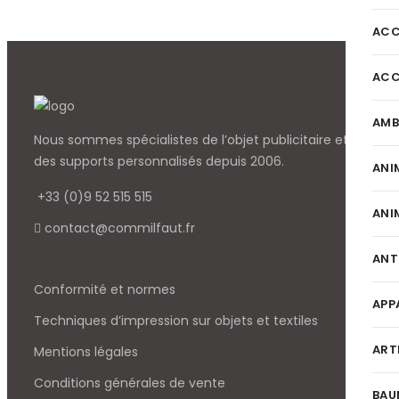
ACC
ACC
AMB
Nous sommes spécialistes de l’objet
publicitaire et
des supports personnalisés depuis 2006.
ANI
+33 (0)9 52 515 515
ANI
contact@commilfaut.fr
ANT
Conformité et normes
APP
Techniques d’impression sur objets et textiles
ART
Mentions légales
Conditions générales de vente
BAU