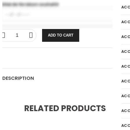
Délai de livraison souhaité
ACC
ACC
ADD TO CART
ACC
ACC
ACC
DESCRIPTION
ACC
ACC
RELATED PRODUCTS
ACC
ACC