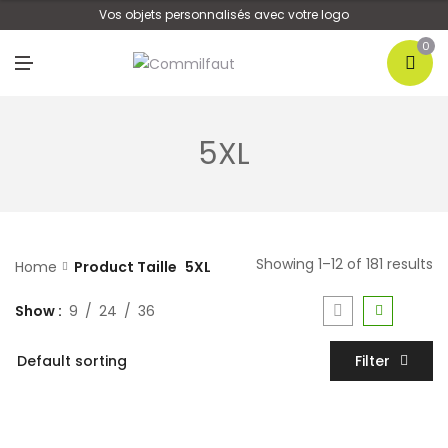
U
Vos objets personnalisés avec votre logo
0
M
E
N
U
5XL
Showing 1–12 of 181 results
Home
Product Taille
5XL
Show
9
24
36
Filter