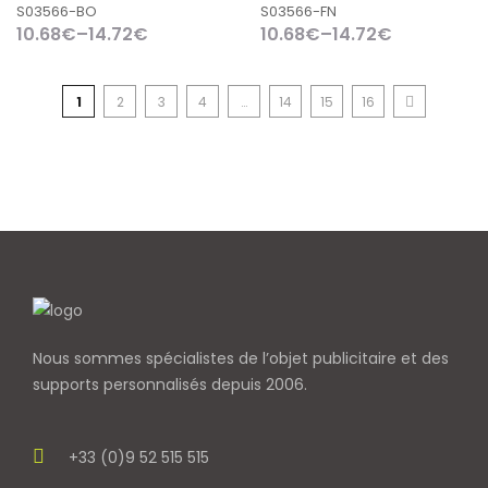
S03566-BO
S03566-FN
10.68
€
–
14.72
€
10.68
€
–
14.72
€
1
2
3
4
…
14
15
16
Nous sommes spécialistes de l’objet
publicitaire et des
supports personnalisés depuis 2006.
+33 (0)9 52 515 515