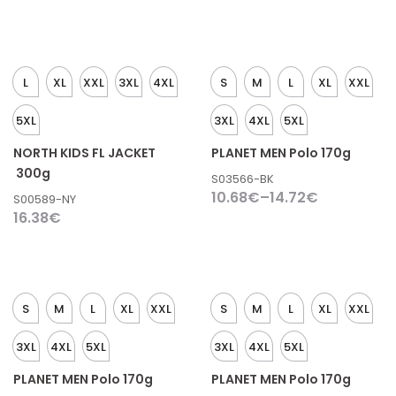
L
XL
XXL
3XL
4XL
S
M
L
XL
XXL
5XL
3XL
4XL
5XL
NORTH KIDS FL JACKET
PLANET MEN Polo 170g
300g
S03566-BK
10.68
€
–
14.72
€
S00589-NY
16.38
€
S
M
L
XL
XXL
S
M
L
XL
XXL
3XL
4XL
5XL
3XL
4XL
5XL
PLANET MEN Polo 170g
PLANET MEN Polo 170g