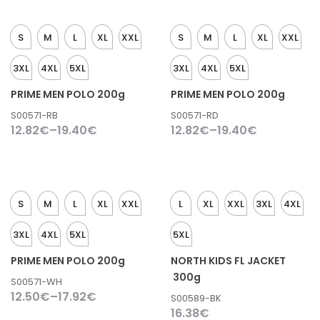
S
M
L
XL
XXL
S
M
L
XL
XXL
3XL
4XL
5XL
3XL
4XL
5XL
PRIME MEN POLO 200g
PRIME MEN POLO 200g
S00571-RB
S00571-RD
12.82
€
–
19.40
€
12.82
€
–
19.40
€
S
M
L
XL
XXL
L
XL
XXL
3XL
4XL
3XL
4XL
5XL
5XL
PRIME MEN POLO 200g
NORTH KIDS FL JACKET
300g
S00571-WH
12.50
€
–
17.92
€
S00589-BK
16.38
€