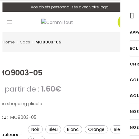
U
Vos objets personnalisés avec votre logo
0
M
E
N
APP
U
Home
Sacs
MO9003-05
BOL
CHR
MO9003-05
GOL
A partir de :
1.60
€
GO
Sac shopping pliable
NOE
SKU:
MO9003-05
NOE
noir
bleu
blanc
orange
bleu royal
Couleurs :