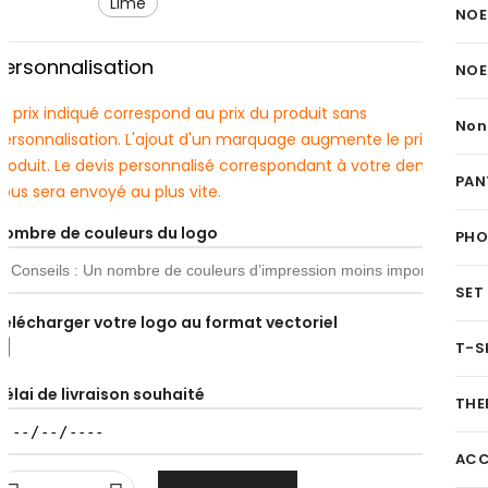
lime
NOE
Personnalisation
NOE
e prix indiqué correspond au prix du produit sans
Non
personnalisation. L'ajout d'un marquage augmente le prix du
produit. Le devis personnalisé correspondant à votre demande
PAN
ous sera envoyé au plus vite.
Nombre de couleurs du logo
PH
SET
Télécharger votre logo au format vectoriel
T-S
Délai de livraison souhaité
THE
ACC