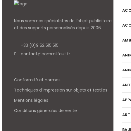
ACC
Nous sommes spécialistes de l’objet
publicitaire
ACC
et des supports personnalisés depuis 2006.
AMB
+33 (0)9 52 515 515
contact@commilfaut.fr
ANI
ANI
Conformité et normes
ANT
Techniques d’impression sur objets et textiles
APP
Mentions légales
Conditions générales de vente
ART
BAU